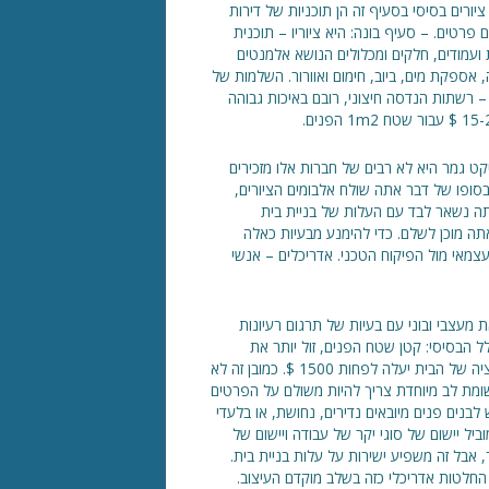
יורים בסיסי בסעיף זה הן תוכניות של דירות
פרטים. – סעיף בונה: היא ציוריו – תוכנית
ת ועמודים, חלקים ומכלולים הנושא אלמנטים
 אספקת מים, ביוב, חימום ואוורור. השלמות של
– רשתות הנדסה חיצוני, רובם באיכות גבוהה
 עד 10. עם זאת, הפקת פרויקט גמר היא לא רבים של חברות אלו מזכירים
סופו של דבר אתה שולח אלבומים הציורים,
ה נשאר לבד עם העלות של בניית בית
תה מוכן לשלם. כדי להימנע מבעיות כאלה
עצמאי מול הפיקוח הטכני. אדריכלים – אנשי
מעצבי ובוני עם בעיות של תרגום רעיונות
 הבסיסי: קטן שטח הפנים, זול יותר את
המחיר של בית בבנייה, כלומר, כל סנטימטר של שטח בבנייה ודקורציה של הבית יעלה לפחות 1500 $. כמובן זה לא
שומת לב מיוחדת צריך להיות משולם על הפרטים
בנים פנים מיובאים נדירים, נחושת, או בלעדי
יל יישום של סוגי יקר של עבודה ויישום של
, אבל זה משפיע ישירות על עלות בניית בית.
חלטות אדריכלי כזה בשלב מוקדם העיצוב.