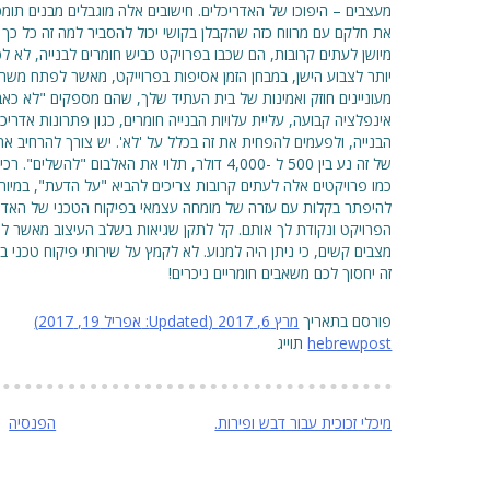
את חלקם עם מרווח כזה שהקבלן בקושי יכול להסביר למה זה כל כך 
מיושן לעתים קרובות, הם שכבו בפרויקט כביש חומרים לבנייה, לא ל
יותר לצבוע הישן, במבחן הזמן אסיפות בפרוייקט, מאשר לפתח משהו
מעוניינים חוזק ואמינות של בית העתיד שלך, שהם מספקים "לא כאב
אינפלציה קבועה, עליית עלויות הבנייה חומרים, כגון פתרונות אדריכ
הבנייה, ולפעמים להפחית את זה בכלל על 'לא'. יש צורך להרחיב את
של זה נע בין 500 ל -4,000 דולר, תלוי את האלבום
כמו פרויקטים אלה לעתים קרובות צריכים להביא "על הדעת", במיוחד 
להיפתר בקלות עם עזרה של מומחה עצמאי בפיקוח הטכני של האדם ת
הפרויקט ונקודת לך אותם. קל לתקן שגיאות בשלב העיצוב מאשר לת
מצבים קשים, כי ניתן היה למנוע. לא לקמץ על שירותי פיקוח טכני ב
זה יחסוך לכם משאבים חומריים ניכרים!
פורסם בתאריך
מרץ 6, 2017
(Updated:
אפריל 19, 2017
)
hebrewpost
תוייג
ניווט
מיכלי זכוכית עבור דבש ופירות.
הפנסיה