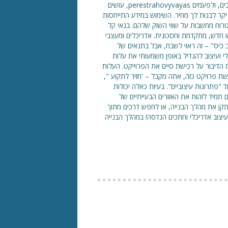
מעצבים – היפוכו של האדריכלים. חישובים אלה מוגבלים מבנים תומכים, ולפעמים perestrahovyvayas, עושים
יקר לבנות לך מחיר. השימוש במידע התייחסות
טרוח מחשבות על שווי השוק שלהם. בנאי קל
 חדש, מתקדמת וחסכונית. אדריכלים ומעצבי
 כיס" – זה ראוי לשבח, אבל בתנאים של
לי ועיצוב להגדיל באופן משמעותי את עלות
 הדיבור על רכישת סיים את הפרוייקט. העלות
 "להשלים". רכישת פרויקט כזה, אתה מקבל – 'חזיר לתקוע ",
"פתרונות עיצוביים". בעיות כאלה יכולות
מיד לזהות את האזורים הבעייתיים של
קן את מהלך הבנייה, או לחפש דרכים מתוך
עיצוב אדריכלי וחתכים הנדסה! במהלך הבנייה