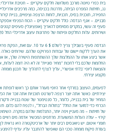
בית כפרי טיוטה מורכב משלושה חלקים עיקריים: – חטיבת אדריכלי: צ
גג, חזיתות המפרט הביתה, מדרגות בכניסה, כמה מרכיבים אדריכליים 
החפירה, תוכנית בסיס, תכניות, לוחות הרצפה וציפויים, בניית קירו
מבניים. – אגף הנדסה: כולל חלקים עיקריים – הכוח הפנימי אספקה,
סעיף זה עשוי, במקרים מסוימים להאריך (אופציונלי) סעיפים קטנים 
ושירותים. עלות החלקים ופיתוח של פתרונות עיצוב אדריכלי החל 15-20 $ עבור שטח 1m2 הפנים.
הנדסה סעיף בשבילך צריך לשלם $ 6
את הערך ללקוח יישום של עבודות הפרויקט שלהם. שירותים כאלה ב
אשר ביצע אותו על ההמלצות שלך ההשתתפות הישירה שלך, אז את
החלומות שלכם בלי לחכות "מחיר סוגיית" זה לא היה דומה לעלות, א
והוצאות ליופי 'בלתי אפשרי', עליך לצרף לתהליך של תכנון מומחה 
מקצוע יצירתי.
לפעמים, העיצוב במרדף אחר היופי מעורר אותם כך ראשו לופתת את 
יצירתיים. כאשר אתה יוצר רצפה לשרטט תוכניות אתה זוכר את הכלל
הכרחי כדי למזער את החלל "בתולות הברזל", ו לנפח להם כלום. ת
של חזיתות – מה מעניין ויפה יותר, התגלמות שלהם במקרה. השימוש ל
קירוי – עולה העלות המשוערת. מרתפים המכשיר אדמה מים רוויים מוב
חומרי איטום. יש ניואנסים רבים יותר של ארכיטקטורה היא נראית לך
בעזרת פיקוח מומחה טכני הם שאפשר להתגבר עליו. עדיף להימנע ה