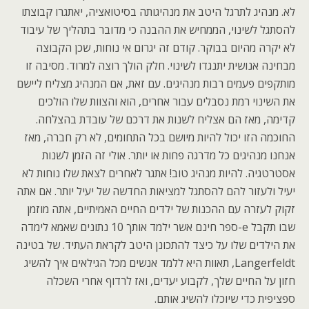
לא. מנהיג לתרגל היטב את מנהיגותה בסיטואציה, יאתגרו קבוצתו
להסתגל לשינוי, הממחיש את ההבנה כי מדובר בתהליך של עיבוד
לא יקרה מהיום בבוקר. קודם זה יגרום אי נוחות, שכן הקבוצה
מבחינה אנושית יתנגדו לשינוי. חלק הולך רוצה למרוד. מסיבה זו
מותקפים פעמים רבות מנהיגים. עם זאת, אם המנהיג מצליח ליישם
את השינוי רמת נסבלים עבור אחרים, הוא והצוות שלו הולכים
קדימה, מאז הם אצליח לשנות את דרכם של עובדת בהצלחה.
החוכמה הזו יכול להיות מיושם בכל התחומים, לא רק חברה, מאז
אנחנו מנהיגים כל מדרגה פחות או יותר. אולי זה הזמן לשנות
אסטרטגיה. להיות מנהיג טוב! אתגר לאחרים לצאת שלו נוחות לא
יעיל ולעזור להם להסתגל למציאות החדשה של יעיל יותר. אם אתה
זקוק לעזרה עם ההכנות של ילדים החיים האמיתיים, אתה מוזמן
שבו תקבל e-ספר חינם אשר ילמד אותך 10 נתונים שאמא לימדה
את הילדים שלו על כיצד להתכונן היטב לקראת העתיד. של בטינה
Langerfeldt, תאוות היא ללמד אנשים מכל הגילאים איך להשיג
חזון על החיים שלך, לקבוע יעדים, ואז לרדוף אחרי השכלה
ספציפית כדי שיוכלו להשיג אותם.