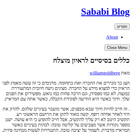
דילוג
Sababi Blog
לתוכן
תפריט
About
Close Menu
כללים בסיסיים לראיון מוצלח
מאת
williamgoldberg
הצג כך מכירים את החברה ואת בתחומה. מדגימים כי זה עשה מאמץ לפני
הראיון כדי למצוא מידע על החברה. מציגים גישה חיובית המתעוררת
כמנצח, לא כמו מפסידן, וגם הרבה פחות כמו נואש. מפשירים את הפנים
שלך. חיוך כאשר היא הודיעה לפקידת הקבלה, כאשר אתה עם המראיין.
. זה חייב להיות חיוך שבא מבפנים, אשר מועבר בעיניים שלהם. להדק את
היד לאחר אחיזה רופף, קשה מאוד לתקן את הרושם הראשוני רע.
תקשיב היטב לא רק עליך להקשיב, אבל חייב להופיע כי היא עושה. ישנן
מספר נקודות אשר מצביעים על קליטה טובה: לבהות בעיניים כאשר
המראיין מדברת, לשמור על יציבה טובה, התנגדויות לעשות מבחינה פיזית,