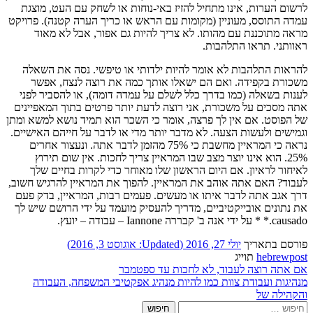
לרשום הערות, אינו מתחיל להזיז באי-נוחות או לשחק עם העט, מוצגת
עמדה התוסס, מעוניין (מקומות עם הראש או כריך הערה קטנה). פרויקט
מראה מתוכננת עם מהותו. לא צריך להיות גם אפור, אבל לא מאוד
ראוותני. תראו התלהבות.
להראות התלהבות לא אומר להיות ילדותי או טיפשי. נסה את השאלה
משכורת בקפידה. ואם הם ישאלו אותך כמה את רוצה לנצח, אפשר
לענות בשאלה (כמו בדרך כלל לשלם על עמדה דומה), או להסביר לפני
אתה מסכים על משכורת, אני רוצה לדעת יותר פרטים בתוך המאפיינים
של הפוסט. אם אין לך פרצה, אומר כי השכר הוא תמיד נושא למשא ומתן
וגמישים ולעשות הצעה. לא מדבר יותר מדי או לדבר על חייהם האישיים.
נראה כי המראיין מחשבת כי 75% מהזמן לדבר אתה. ונעצור אחרים
25%. הוא אינו יוצר מצב שבו המראיין צריך לחכות. אין שום תירוץ
לאיחור לראיון. אם היום הראשון שלו מאוחר כדי לקרות בחיים שלך
לעבוד? האם אתה אוהב את המראיין. להפוך את המראיין להרגיש חשוב,
דרך אגב אתה לדבר איתו או מעשים. פעמים רבות, המראיין, בדק פעם
את נתונים אובייקטיביים, מדריך להעסיק מועמד על ידי הרושם שיש לך
causado.* * על ידי אנה ב' קבררה Iannone – עבודה – יועץ.
פורסם בתאריך
יולי 27, 2016
(Updated:
אוגוסט 3, 2016
)
hebrewpost
תוייג
ניווט
אם אתה רוצה לעבוד, לא לחכות עד ספטמבר
מנהיגות ועבודת צוות כמו להיות מנהיג אפקטיבי המשפחה, העבודה
והקהילה של
חיפוש: