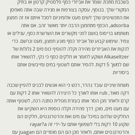
בשכבת מתכת. שומר את אביזרי כסף פלסטיק קרטון או בתיק
המקורי שלך. בנוסף, עסקה בצורפות או מגירה שבה אתה מאחסן
את התכשיטים שלך לשים מעט אלומיניום לסכל איתם אז זה חמצון
adsorba, הכסף מתחמצן הרבה יותר מאשר זהב. אם אתה
משתמש בריסוס בושם לפני מקשרים את השרשרת כסף, עגילים או
צמיד. שימוש קבוע של אביזר כסף מונע חמצון, מעט ונרשם. כדי
לנקות את האביזרים מהירה וקלה להוסיף כוס מים 2 גלולות של
Alkaseltzer ושוקע לחומר או חלקים כסף כי נקי, להשאיר אותו
שם למשך 5 דקות. להסיר אותם לשטוף במים ומייבשים אותם
ביסודיות.
משחת שיניים עובד נהדר, רכש כי הוא אנשים לבנים להפיץ שכבה
דקה מאוד, rub אותו לאורך כל היצירה להשאיר אותו 2 דקות עם
קרם ולאחר מכן הסר אותו בעזרת מטלית כותנה רכה, לשטוף אותה
עם מעט מים, מוכן. דרך מהירה וקלה נוספת היא השקיעו את
החלקים שלהם במיכל עם מים ואת והדטרגנטים, חלקים הם
שקוע 10 דקות בלי לשפשף אותם על-ידי זה rayar?a
והדטרגנטים אותם, ולאחר מכן הם הם מוסרים הם juagan עם