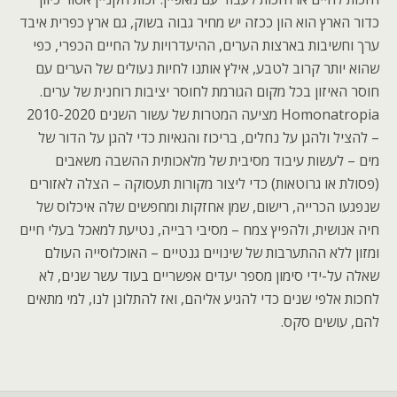
כדור הארץ הוא הון ככזה יש מחיר גבוה בשוק, גם ארץ כפרית איבד
ערך וחשיבות בארצות הערים, ההיעדרויות על החיים הכפרי, כפי
שהוא יותר קרוב לטבע, אילץ אותנו לחיות נעולים של הערים עם
חוסר האיזון בכל מקום הגורמת לחוסר יציבות רוחנית של ערים.
Homonatropia מציעה המטרות של עשור השנים 2010-2020
– להציל ולהגן על נחלים, בריכוז והגאיות כדי להגן על הדור של
מים – לעשות עיבוד מסיבית של מלאכותית ההשבה משאבים
(פסולת או גרוטאות) כדי ליצור מקורות תעסוקה – הצלה לאזורים
שנפגעו הכרייה, רישום, שמן אחזקות ומחפשים שלה איכלוס של
חיה אנושית, ולהפיץ צמח – מסיבי רבייה, נטיעת למאכל בעלי חיים
ומזון ללא ההתערבות של שינויים גנטיים – האוכלוסייה העולם
שאלה על-ידי סימון מספר יעדים אפשריים בעוד עשר שנים, לא
לחכות אלפי שנים כדי להגיע אליהם, ואז להתלונן לנו, למי מתאים
להם, עושים סקס.