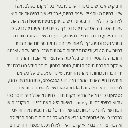
והביקוש אבל שום ביטוח; אדם מובטל בכל מקום בעולם, אשר
עשוי להיות משותף יש איפה לחיות, אבל לא איך להישאר אם היא
לא הצדקה לאור זה במקומות שיש. homonatropia מעלה את
שיבת הסביבה הטבעית שלנו כדרך לקיים את הקיום שלנו על פני
כדור הארץ, חזרה זו חייב להיות עם העזרה של ההתקדמות כה
במדע וטכנולוגיה, קל לראות איך הם דוחים מאיתנו את הזכות
לחיות עם הטבע וליהנות למהות האמיתית שלנו בתור אדם שאנחנו.
העובדה להפסיד החיים בכל עת הוא תוצר של אובדן זהות זה
עוסקת החברה חוסר הזהות, חוסר בטחון, חוסר הידע הנגרמת על
ידי הפרדת כוחות המהות החיונית שלנו יש אנשים על פשעים
והתעלם חיי האדם; המצב הזה הוא procada, כמו הגורמים להם,
לפי נתוני האבטלה זה inacapcidad של להשיג מטרות את
uproot כדי הלא להחזיק מקום חיוני לחיות ולאכול היא חוסר כפי
שהוא בסיסי לחיות. Timely לשאול היא: האם למי יש הפקולטה או
הכוח של לתת לנו זכויות כמו של החיים? בהזדמנויות אחרות אני
כתבתי כי אם אלוהים לא ברא את העולם זה היה הצופה המושלם
ואהבת יצר, זה בגלל אי קיום האל, ולא להיכנס עכשיו, החיים הם