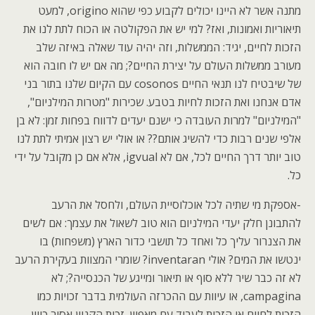
מתנה אשר לא היינו יכולים לקבוע כפי שהוא origino, למעט
תיאוריות ואמונות, ואז? למי יש את הפקולטה או הכוח לתת לנו את
הזכות לחיים, יגיד: הממשלות, וזה יהיה עוד שאלה באיזה שלב
מעורב ממשלות העולם על יצירת החיים?; מה אם יש לו חובה הוא
של שיבטיח לנו תנאי החיים cosonos עם הקיום שלנו בתור בני
אדם אנחנו ואת הזכות לחיות בטבע. שכירות "מטרות המילניום",
"המילניום" למרות העובדה כי ישנם יעדים לדווח בפחות זמן: לא בן
אלפי שנים רבות כדי להשיג אותם?? או אולי יש רצון אמיתי לתת לנו
טוב יותר דרך החיים לכל, אם לא igvual, אלא אם כן מקובל על ידי
כל.
-אספקת מי שתיה לכל אוכלוסיית העולם, ולחסל את הרעב
להתבונן חלק יעדי המילניום הוא טוב לשאול את עצמך: אם לשים
את הצנרור עליך כל ואחד כל תושבי כדור הארץ (משפחות) בו
ינטשו את המים? אולי inventaran? שומרי המצוות בעקירת הרעב
לא זה כבר שיר ללא סוף או תיאור ומייגע של הכנסייה?; לא
campagina, או עיוות עם ההכרזה העולמית בדבר זכויות כמו
הזכות לחיים או הזכות לעבוד עם מאפיין. זכות הקניין אסור כיוון