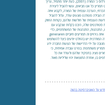
שלב נוסף למחלקות השתתפותית. אנו חולקים עם מה אומר מורה קרלוס נ' המורה (2001), כעת יותר מתמיד, צריך
מריץ כל אנו מביאים, עשוי להוביל ליצירת
הכרחי, הערכה עצמית של המורה, לקבוע איזה
 הובילה סטודנט מונעים עודד, עלול להוביל
ודעות העצמית של חולשות שלהם, נקודות החוזק
דדת סטודנטים שלה, היבט בקלות שנקבע עם
תו, התנהגות, התנהגות של המשתתפים, כדי
לקבוע מה צריך להיות המתודולוגיה בהמשך, כיצד להניע, מתקשרים איזה גירויים זה תמריצים חיוביים generaren
ורה המודרנית יש בהחלט יודעים כיצד להשתמש
ו מגובה על-ידי הדרישות של הצעות החברה ידע
 תמריץ משתתפת. בפרט עובדה אמיתית, כי
מורים מציג בתפקיד שלהם ולעודד את כל
ים בו, אחרת התוצאות יהיו שליליות מאוד.
דש על האוניברסיטה בהווה