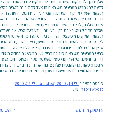
לדעת להשתמש תמריצים מוטיבציה זה צעד לתת כי זה רטבים לסלט ת
תוצאות אשר לא רק תורמת עודד אבל לכל. כי זו המטרה אותה הוא 
גירויים מוטיבציה אשר משתמש דרך ההוראה שלהם, כיצד גירויים אלה
את המחלקה, למידה להשיג מצוינות אקדמית. זה מורים צריך גם המ
שלהם מתודולוגיה, בצורת כקווי רעיונותיו, ידע מעל הכל, איך מעו
תוצאות, האקלים מוטיבציה השוררת בקורס. זה הכרחי על פי אישיו
עניין התלמיד לומד, פרודוקטיביות. אנו מקפידים על הצבעה, כי המ
כראוי תמריצים מוטיבציה כי נוכח הביקוש, יותר כאשר המדיה האודי
גירויים חדשים, שידוע להם לטפל משתפת פעולה באופן חיובי כלפי
אוניברסיטאות כדי להבטיח שלו מצוינות אקדמית חייב לבחון כיצד ה
השינויים הנחוצים לדעת משולב באופן פרודוקטיבי מורים עם המשתתפ
פורסם בתאריך
יולי 14, 2020
(Updated:
יולי 21, 2020
)
hebrewpost
תוייג
ניווט
זהו שיווק מדורגת?
לחשוב מח