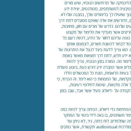
י הדינמיקה של תרחישים הנוכחי, שיש מורים
יבציה למשתתפים, סטודנטים, יצירת ידע
 שיועילו לך בלימודים שלך, במבנה שלו לא
ם, הדורשים את אלה שאינם מסוגלים לתת דרך
 שלהם. נדרש של מורים עם חזון, מחויבות,
תמריצים אשר מעדיף את הלימוד של מקצוע
כופה עליהם לחזור על הידע, להיות רשם כל
יכול לבחור להשגת תארים, לצמצום אותם
ו. הוא צריך לדעת כיצד לנצל את היתרונות של
הביא ידע חדש, לתת דרך תוצאות מאשר באמת
ד מה. המורה בזמן הנוכחי, צריך להיות
הכלים אשר החברה ידע דורש כעת. ביצוע פעולת
של בעיות הלאומית, הזנת כל המכשולים הללו
מות, של התמחות כי הוא לימד. זה הכרחי, כי
ל אלה סדנאות, שיטות לחילופי רעיונות,
פדה על -דיאלוג פעיל אשר אבד, שבו. בזמן
תיחות כדי דיאלוג. הכיתה צריך להיות כמה
ד משותפים, בו באה לידי ביטוי על המחקר
כל כיתה שמלמדים. לוח כיתה, גיר, לא ניתן עוד
המכשיר בשימוש בכיתה רגילה, אתה חייב להיות משולב כבר למדיה מודרנית audiovisual תקשורת, אשר נותנים