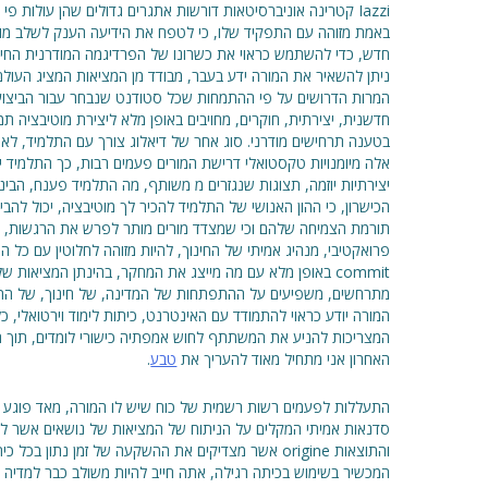
Iazzi קטרינה אוניברסיטאות דורשות אתגרים גדולים שהן עולות פ
באמת מזוהה עם התפקיד שלו, כי לטפח את הידיעה הענק לשלב מוט
חדש, כדי להשתמש כראוי את כשרונו של הפרדיגמה המודרנית החינוך
ניתן להשאיר את המורה ידע בעבר, מבודד מן המציאות המציג העול
המרות הדרושים על פי ההתמחות שכל סטודנט שנבחר עבור הביצועים
חדשנית, יצירתית, חוקרים, מחויבים באופן מלא ליצירת מוטיבציה 
בטענה תרחישים מודרני. סוג אחר של דיאלוג צורך עם התלמיד, לא 
אלה מיומנויות טקסטואלי דרישת המורים פעמים רבות, כך התלמיד 
יצירתיות יוזמה, תצוגות שנגזרים מ משותף, מה התלמיד פענח, הבינ
הכישרון, כי ההון האנושי של התלמיד להכיר לך מוטיבציה, יכול ל
תורמת הצמיחה שלהם וכי שמצדד מורים מותר לפרש את הרגשות, לימו
פרואקטיבי, מנהיג אמיתי של החינוך, להיות מזוהה לחלוטין עם כל 
commit באופן מלא עם מה מייצג את המחקר, בהינתן המציאות 
מתרחשים, משפיעים על ההתפתחות של המדינה, של חינוך, של התקד
המורה יודע כראוי להתמודד עם האינטרנט, כיתות לימוד וירטואלי, כ
המצריכות להניע את המשתתף לחוש אמפתיה כישורי לומדים, תוך הק
האחרון אני מתחיל מאוד להעריך את
טבע
.
התעללות לפעמים רשות רשמית של כוח שיש לו המורה, מאד פוגע הפ
סדנאות אמיתי המקלים על הניתוח של המציאות של נושאים אשר לימ
והתוצאות origine אשר מצדיקים את ההשקעה של זמן נתון ב