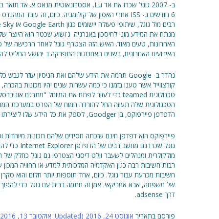
ב- 2007 גוגל שכרו את אד Lu, אסטרונאוטית מנא
6 חודשים ב- ISS אחרי האסון של קולומביה. כיום, זה עוב
מנתח את המידע מוני לחיסכון באנרגיה. ג'ושוע שכטר הוא היוצר ש
האחרונות, טעים מאוד. האיש הזה הצטרף גוגל לאחר הרכישה של סימנ
האירועים האחרונים, בשנים האחרונות התפרקה ב יהושע החליט להצ
נהדר ב- Google תרמה את הידע שלהם ואת הניסיון עוזר לג
קורצווייל אשר טענו בזמנו כי כמה עשרות שנים יהיו מכונות בהכרה, 
טכנולוגית teamed כדי לעזור לפתח את המיוחל "מתרגם או
הטכנולוגית שלה תעוזה החל להורדה המוח של הפרט במערכת המ
הדפדפן פיירפוקס, בן Goodger, לספק את כל הידע שלו ליצירתו של הדפדפן Google Chrome.
פיירפוקס הוא דפדפן חינם שזכתה חסידים שלהם תכונות מיוחדות ו
גוגל שכרו גם מח
מולקולרית ומנהלים לשעבר וולט דיסני הצטרפו גם גוגל כחלק של הד
חשיבות מכרעת עבור גוגל. כיום, אחד תוספות יותר חלום והוא סקרן
של משפחה, אבא אמריקאי. אמן זה חתמה ברית עם גוגל כדי להפוך 
דרך adsense.
פורסם בתאריך
אוגוסט 24, 2016
(Updated:
אוקטובר 13, 2016
)