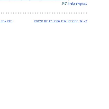
hebrewpost
תוייג
ניווט
כאשר החברים שלנו אנחנו לגרום פצעים.
ביום אחד, 500 קלוריות פח