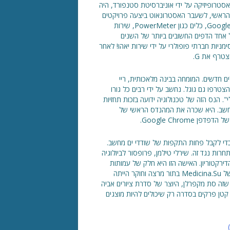
ס א. אד תואר באסטרופיזיקה על ידי אוניברסיטת סטנפורד, היה
ד המהנדס הראשי, לשעבר האסטרונאוט ביצעה פרויקטים
רבים מול גוגל, שיתופי פעולה יישומים כגון Google Earth או Google Sky, כלים כגון PowerMeter, שירות
ל אחד הדפים החשובים ביותר של השנים
יות חברתי פופולרי על ידי שירות יאהו! לאחר
טרף את G.
בש כלים חדשים. המומחה בבינה מלאכותית, ריי
הצטרפו גם גוגל. נחשב על ידי רבים כל גורו
ניברסלי". הנס הזה של טכנולוגיה ידועה בזכות תחזיות
חשב. היא שכרה את המהנדס הראשי של
כדי לקבל פחות התקפות של שודדי ים מחשב.
שב רבים של הדפדפן Internet Explorer כדי להתחרות נגד זה. שירלי טילמן, פרופסור לביולוגיה
ירקטוריון. האישה הזו היא חלק של עמותות
רבות חשיבות רבה כגון האקדמיה המלכותית למדע או החוויה המכון של Medicina.Su בתור מרצה וחוקר הייתה
 שזה סת מקפרלן, היוצר של סדרת ציורים אביה
קטן פרקים בסדרה רק שיכולים להיות מוצגים