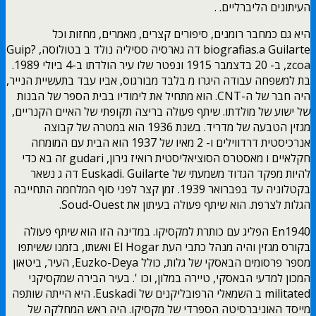
העיתונים הליברליים. .
היא גם כמחבר רומנים, סיפורים קצרים, מאמרים, מחזות וכל
biografias.a Guilarte דה גארסיה ססיליה נולד ב בטולוסה, Guip?
zcoa, ב- 20 בדצמבר 1915 ונפטר שלו עיר הולדתו ב-4 ביולי 1989.
בת למשפחה עבודה היגרו מ בלבד מבורגוס, אביו עבד בתעשיית הנייר,
היה חבר של ה-CNT. הוא מתחיל את לימודיו בבית הספר של הבנות
של ישוע של מולדתו. שיתף פעולה בריצה תקופתי של האיים הקנריים,
מגזין הטבעה של מדריד. בשנת 1936 הוא במטרה של קבוצה
אנרכיסטית דרדווילים ו- 2 מאיו של 1937 הוא הבית עם המומחה
חקלאיים ו מאסטרס הסוציאליסטית רואיז גירון, gudari זה בא כדי
להיות מפקד הגדוד משמעתי של Euskadi. Guilarte דה ג נשאר
בקטלוניה עד בפברואר 1939. זמן קצר לפני סוף המלחמה התחייבה
הגלות לצרפת. הוא שיתף פעולה בעיתון את Soud-Ouest.
En1940 הפליג עם כותרת למקסיקו. במדינה הזו הוא שיתף פעולה
בקורס מגזין והיה מנהל כתבי העת El Hogar ואשתו, בזמנו ששיתפו
מספר פרסומים הבאסקי של גלות, כולל Euzko-Deya, העיר, ביטאון
המכון למדעי הבאסקי, טיירה במלון, וכו '. בעיר הבירה שמקסיקני
militated ב השמאלי הרפובליקנים של Euskadi. היא הייתה שותפה
מייסד האוניברסיטה הספרדי של מקסיקו. היה ראש המחלקה של