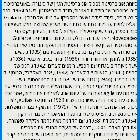
סיומת אוניברסיטת מנכ ל אוניברסיטת מגזין של סונורה. באוניברסיטה
היה פרופסור של תולדות האמנות, תולדות התיאטרון. בשנת 1964, חזר
ל בטולוסה, בעוד בעלה נשאר במקסיקו עד מותו של הרודן. Guilarte
נאלצו לחיות עד מותו גלות או גלות השני מארץ exilioa וחלק משפחתו.
כבר בספרד, הוא שיתף פעולה בקולו של ספרד, בעיתון מקסיקני
Novedades. לצד עבודה הבולטים בעיתונים ומגזינים Guilarte
פרסמה ספר מענין של היצירה הספרותית. הפקת הנרטיב שלו מתחילה
עם סדרה של רומנים קצרים, בטירוף המפסידנים (1935), נשים
(1935), לחתוך את הוורד ורוד (1936), ברור בעיני איגנסיו (1936),
אשר מאוחדים בגלות עם הכביש רומנים קצרים (1942), הנס של
החיים (1942), הגאווה של קאסטה (1942), אבל, מעל לכל, הרומן שלו
נולד בספרד (1944) יגרום שבראש אלוורו דה Albornoz, ראש
הממשלה הרפובליקני הגולה, כדי שאת העלילה יש הרבה ביוגרפי, עם
קריינות עם agile הפרוזה של עיתונאות. למי לתת את המוות, אשר זכה
בפרס עם סיפור דומה שפורסם בשנת 1969 הרומן של guilas, לאחר
מכן נראה את הבדידות ונהרות שלה (1975), המשקף בצורה מושלמת
את סוג נשית. ב: הציטוט שלו בהפקה התיאטרלית: נגד הדרקון
(1954), המלכודת (1958), עם הקדמה מאת נחמד אלקלה סאמורה,
ואת דרך הצלב (2001), דרמה של העולם ההודי. את הספרים
האהובים עליו היו מחקריו ההיסטוריים, סור חואנה אינס דה לה קרוז.