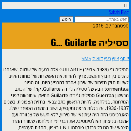
Sababi Blog
ספטמבר 27, 2016
ססיליה G… Guilarte
שתף
ציוץ
נעץ
דוא"ל
SMS
ססיליה ג'י GUILARTE (1915-1989) אלה רגעים של שלווה, שאנחנו
נהנים בין הבוץ והגשם, צריך להודות את האפשרות של כוחות האויב
לעשות חזק חזיתות של אירון. אחרת להרגיע היום, זה הגיוני
tormenta.a הבא של ססיליה ג'י דה Guilarte. קולו של הכתב
הראשון Guerraa ססיליה ג'י דה Guilarte התאמן עיתונאות לפני
המלחמה, במלחמה, להיות הראשון כתב צבאי, בחזית הצפונית, בשנים
1936-1937, אז בגלות צרפת ומקסיקו, ושוב בתמורה הספרדי שלו.
האנרכיסט הזה היה עיתונאי של מירוץ, ללא חשש של צנזורה ועם
אמונה בניצחון האולטימטיבי. את דברי ימי המלחמה שעורר המרד
הצבאי של הגנרל פרנקו פורסמו CNT בצפון, החזית העממית,