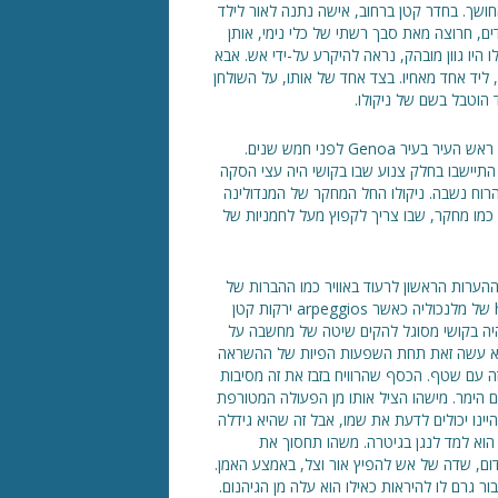
אוקטובר 1782. הסתיו כבר קר במיוחד. Presage ימי החושך. בחדר קטן ברחוב, אישה נתנה לאור לילד
ם, חרוצה מאת סבך רשתי של כלי נימי, אותן
ו היו גוון מובהק, נראה להיקרע על-ידי אש. אבא
ליד אחד מאחיו. בצד אחד של אותו, על השולחן
 הוטבל בשם של ניקולו.
האב אנטוניו פגניני, האמא תרזה Bocciardo פגש במסיבה בחסות ראש העיר בעיר Genoa לפני חמש שנים.
התיישבו בחלק צנוע שבו בקושי היה עצי הסקה
הרוח נשבה. ניקולו החל המחקר של המנדולינה
 כמו מחקר, שבו צריך לקפוץ מעל לחמניות של
ההערות הראשון לרעוד באוויר כמו ההברות של
בכי. על הפרחים באגרטלים החלונות למטה שכבה של פרוסט hoar של מלנכוליה כאשר arpeggios ירקות קטן
 היה בקושי מסוגל להקים שיטה של מחשבה על
 הוא עשה זאת תחת השפעות הפיות של ההשראה
את זה עם שטף. הכסף שהרוויח בזבז את זה מסיבות
 הימר. מישהו הציל אותו מן הפעולה המטורפת
ינו יכולים לדעת את שמו, אבל זה שהיא גידלה
 הוא למד לנגן בגיטרה. משהו תחסוך את
רדום, שדה של אש להפיץ אור וצל, באמצע האמן.
ר גרם לו להיראות כאילו הוא עלה מן הגיהנום.