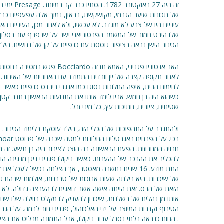
זה היה 27 ב
של תכונות שיער הגרמי, מקושקשת, בראון, נמוך אלה עפעפיים כבדי
עיניים היו של צבע לא מוגדר. לא עכשיו, ולא לאחר מכן, העיניים האל
שלו היבט חמור של המשמר הפרטוריאני ישב על שרפרף עור בסלון, 
הכינור הישן נראה בציפור גוססת עם כנפיים על קן של נחשים. הילד
לאחר תקופה קצרה של יין וורדים התמודד עם האחריות של האיחוד. 
לחימום הבית, איפה החלונות נסוגו כמו אנגרי בירדס כנפיים כאשר 
כשהוא היה בן חמש. אביו לימד אותו את התנועות הראשון בחדר קטן
שטיחים, ציורים, חתיכות עץ, כל מיני זבל.
ולהתגבר על התהפוכות של הכלי הזה, הילד עוסקת בלימוד הכינור. 
חבויה המחרוזות. הפעם הראשונה בה הוצג לציבור היה בן תשע. זה
להכליב את ההרכב של ההערות. כאשר ניקולו פגניני ניגן מנגינה
התת מודע. 16 שנים נחשבה מאסטר, אך הצלחה נכשל לעכל 
של שיכרות. היא בילתה שעות ארוכות של טברנות, אולמות שבהם גם
הזאת של הרס. זאת הייתה אישה אשר דואגים לו הערצה גדולה. לא הי
אותו מן נהלים של רשלנות, שיכרון להעניק לו מקלט בווילה שלו שם
הטירוף וקדרות המיוצר על ידי האלכוהול, פגניני חזר לבמה. על הג
. החום כנראה בלתי נסבל עבור ניקולו, אבל התמונה מבליט את הציבו