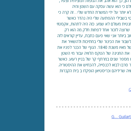
 הון, כך הוא אהב את הגופות תמציתית וצעיר,
כאילו שהוא describe infernal. לילה אחד, בשנת 1713, חלם כי הוא עשה עסקה עם השטן והיה
לא יותר על ידי המשרת החדש שלי. . זה קרה כי
מנטי בשבילי ההפתעה שלי היה נהדר כאשר
מנטית מעולם לא שמע. כזה היה לתהות, אקסטזי
י שרוצה לזכור אחד לפחות חלק מה הוא רק
 ביותר אני שאי פעם כתבת, עדיין קוראים לזה
לשבור את הכינור שלי בחתיכות ולהשאיר את
המוזיקה לתמיד. אל הגאון של ניקולו פגניני ייכחד בניס, צרפת, 27 של מאיו משנת 1840. הגוף של הכנר לפניו את
 את החגיגה של הטקס הלוויה עבור מי השטן
רו מספר שנים במרתף קר של בניין רעוע. כאשר
ר סרבו לבוא לכנסייה, להכחיש את ההיסטוריה.
ותר זה ייקח לערוך הלוויה שרידיהם וכריסטיאן הופקדו ב בית הקברות
)