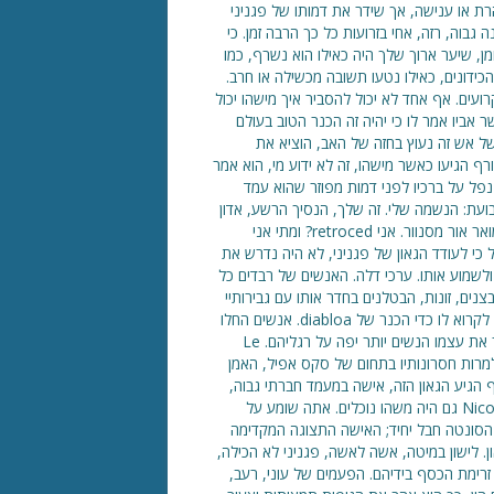
רת או ענישה, אך שידר את דמותו של פגניני
גבוה, רזה, אחי בזרועות כל כך הרבה זמן. כי
ן, שיער ארוך שלך היה כאילו הוא נשרף, כמו
ידונים, כאילו נטעו תשובה מכשילה או חרב.
ועים. אף אחד לא יכול להסביר איך מישהו יכול
 אביו אמר לו כי יהיה זה הכנר הטוב בעולם
ן של אש זה נעוץ בחזה של האב, הוציא את
 הגיעו כאשר מישהו, זה לא ידוע מי, הוא אמר
נפל על ברכיו לפני דמות מפוזר שהוא עמד
עת: הנשמה שלי. זה שלך, הנסיך הרשע, אדון
החושך, אם תרשה לי לשחק כמו אנג'לה. בקרוב, אמר העד כביכול מואר אור מסנוור. אני retroced? ומתי אני
שקול כי לעודד הגאון של פגניני, לא היה נדרש את
שמוע אותו. ערכי דלה. האנשים של רבדים כל
ים, זונות, הבטלנים בחדר אותו עם גבירותיי
ורבותיי ממוצא rancio, הוא שקוע הקסם של האיש הרדוף. התחלתי לקרוא לו כדי הכנר של diabloa. אנשים החלו
להאמין באגדה דמונית. להיות איש קטן חינניות פיסית, פגניני הסגיר את עצמו הנשים יותר יפה על רגליהם. Le
רות חסרונותיו בתחום של סקס אפיל, האמן
ף הגיע הגאון הזה, אישה במעמד חברתי גבוה,
מאוהבת בו, נעל את עצמו בביתו, אסר על שפגניני התקרב. אבל Nicolo גם היה משהו נוכלים. אתה שומע על
סונטה חבל יחיד; האישה התצוגה המקדימה
לישון במיטה, אשה לאשה, פגניני לא הכילה,
 זרימת הכסף בידיהם. הפעמים של עוני, רעב,