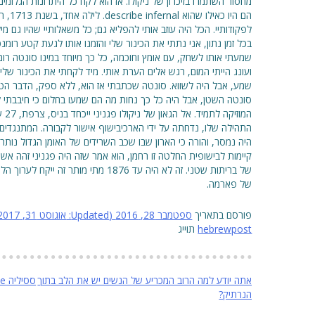
מחסור השתמרו בזיכרון של ניקולו. אז הוא לקח כל היתרונות הגלומים
הם היו 
לפקודותיי. הכל היה עוזב אותי להפליא גם; כל משאלותיי שהיו גם מי
בכל זמן נתון, אני נתתי את הכינור שלי והזמנו אותו לגעת קטע רו
שמעתי אותו לשחק, עם אומץ וחוכמה, כל כך מיוחד במינו סונטה רו
ועונג הייתי המום, רגש אלים הערת אותי. מיד לקחתי את הכינור של
שמע, אבל היה לשווא. סונטה שכתבתי אז הוא, ללא ספק, הדבר הטוב
סונטה השטן, אבל היה כל כך נחות מה הם שמעו בחלום כי חיבבתי 
התהילה שלו, נדחתה על ידי הארכיבישוף אישור לקבורה. המתנגדים
היה נמסר, והורה כי הארון שבו שכב השרידים של האומן הגדול נות
קיימות לבישופית החלטה זו רחמן, הוא אמר שזה היה פגניני זהה אש
של בריתות שטני. זה לא היה עד 1876 מתי מ
של פארמה.
פורסם בתאריך
ספטמבר 28, 2016
(Updated:
אוגוסט 31, 2017
hebrewpost
תוייג
ניווט
אתה יודע למה הרוב המכריע של הנשים יש את הלב בתוך
ססיליה G… Guilarte
הנרתיק?