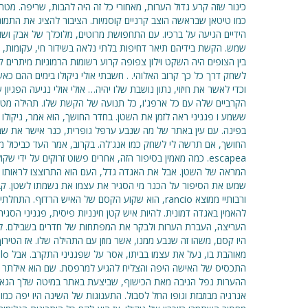
כינור שזה קרע גדול הערות, מאחורי כל זה היה להבות, שריפה. מטה
כמו טיטאן שבראשה הוצב קרניים קוסמיות. הציבור להציג את התמונה 
הידיים הגיעה על ברכיו. עם התחפושת מרוטים, מלוכלך של אבק ושומ
שמש. הקשת בידיהם תיאר דחיפות בלתי נלאה בשידור חי, עקומות, הכ
בין הצופים היה השקט וילון צפופה קרוע רשומות הרמוניות מיתרים קר
לשחק דרך כל כך קרוב האלוהי. . חשבתי אולי ניקולו בימים ההם כאשר
וכדי לאשר את חיזוי, נתון נושבת שלו יהיה… אולי אולי נגיעה הפגיו
הקרביים שלה עם כל ארפג'ו, כל תנועה של הקשת שלו. תהילה מטורף
ששמע ו פגניני ראה לזמן את השטן. בחדר החושך, הוא אמר, ניקולו 
בפינה. עם עין באתר של מה שנבע ערפל גופרית, כנר אישר את שבו
escapea. כמה מאמין בסיפור הזה, אחרים פשוט זרוקים על ידי 
המראה של השטן. אבל את האגדה גדל, העם הוא התרוצצו לראותו ול
שמעו את הסיפור על הכנר מי הסגיר את עצמו את נשמתו לשטן. קבצנ
העריצה, העברת הערות ולבקר את המפתחות של חדרים בשבילם. למ
היו קסם, משהו זה שנבע ממנו, אשר מוזן עם התהילה שלו. אז הטירו
התכסיס של האישה היפה והצליח להגיע למרפסת. שם הוא אילתר ה
ההערות נפל הניבה מאת הכישוף, שביצעת באתר במיטה שלך הגאון. 
אנרגיה מבוזבזת וגופו החל לסבול. התענוגות של השינה היו יפה כמו