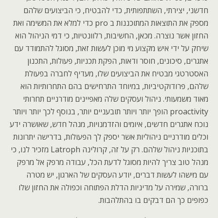
חדשני, יצירתי, השתתפותית, כדי להבטיח, כי הביצועים שלהם
מספק את התוצאות המתוכננות ב pro כדי למלא את המשימה ואת
החזון אשר נוצרה. מכאן, החשיבות, רלוונטיות, כי דמי הניהול הוא
שיחק על ידי איש מקצוע מי מוכן לעשות זאת, מסוגל להתמודד עם
אתגרים, סיכונים, חוסר ודאות, הפקת תכניות, פעולות, התכנון
האסטרטגי מבטיח את הביצועים שלו, מעדיף לחברה בפעולת
שלהם, פרודוקטיביות, במיוחד התרחישים בהם התחרותיות הוא
מאוד משמעותי. ניהול ועסקים שלה מאפיינים מודרניים תחרותי
proactivity הופך יותר ויותר תובעניים יותר, בנוסף לכך יותר ויותר
נוכח אתגרים חדשים, איומים והזדמנויות, מנהל חדש, שאושרה ידע
וכלים מודרניים ניהוליות אשר יספק לך הפעולות, בדרישה יתרונות
בתוכניות ניהול שלהם. רק על זה, קרולינה Latroph מזכיר לנו, כי
מנהל טוב צריך להיות מסוגל לדעת הכל, עבודה מרפק אל מרפק
עם מישהו לעשות דברים, יודע העסקים של הארגון, יש מטרה
ברורה, שמירה על מדיניות הדלת הפתוחה וכפולה את החזון שלו
כפופים כך הם דבקים בו בהתלהבות.