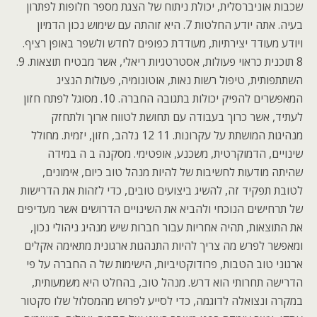
שכבות אוניברסלית, יכולת ניתוח של הצגת מספר חלופות לפתרון
בעיה. אתה יודע החלטות 7. היא זוהתה עם שימוש נכון הדמיון
ויודע מעודד יצירתיות, מעודדת כפופים לחדש ולשפר באופן רציף.
8 תוכנית כראוי פעולות, אסטרטגיות ריאלי, אשר מבטיח תוצאות. 9.
השתתפותית, טיפול רשות נאות, אוטונומיה, פעולות הנציג
המאפשרים להפיק יכולות בתגובה החברה. 10. מסוגל לפתח חזון
לעתיד, אשר כרוך בעבודה עם תחושת לטווח ארוך ולתחזק
מנהיגות המושתת על עקרונות. 11 12 נלהב, חזון, יזמית. מחולל
שינויים, הדמוקרטית, משכנע, אופטימי. מסקנה ב ה במידה
שהיתה מודעות לחשיבות של להיות מנהל טוב כיום, אימונים,
לטובת תפקיד זה, להשיג ביצועים טובים, כדי לזהות את הדרישות
של תרחישים הנוכחי ולהביא את השינויים הדרושים אשר מעדיפים
את התוצאות, תהיה אחריות עבור חברות שיש מנהיג ניהולי נכון,
ומאפשר לפרש מה צריך להיות התנהגות ארגונית מתאימה אקלים
ארגוני טוב הטבות, פרודוקטיביות, הישימות של ה החברה על פי
הדרישה תחרותי הוא דרש. מנהל טוב, בהחלט היא משמעותית,
במקרה ונצואלה לדוגמה, כדי לסייע לפרוש מהמסלול שלו סקטור