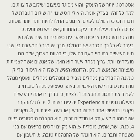
אסטרטגי יותר של העסק, והוא מסוגל בעיצוב ושילוב של צוותים.
למה כל זה?. בצדק אומר, היא לייחס שינוי זה שילוב הגוברת של
חברה וכלכלה שלנו לעולם. ארגונים החלו להיות יותר ויותר שטוח,
צריכה להיות יעילה יותר עקב התחרות, אשר יש משתמעת כי
מנהיגים וארגונים צריכים משער עם כישורים חדשים שלא היו
בעבר לא כל כך הכרחי. יש בהחלט צורך יש מנהל המאזנת בין שני
חייו האישיים כמו חיי העבודה שלו, כי בטווח הארוך, אלה הם
מוצלחים יותר. צריך מנהל אשר הוא מאמן של אנשים אשר לצמיתות
מעצימה את אנשיה, לכן, הדוגמא האישית שלו הוא היסוד. בדיוק
טמונה ההבדל בין מנהלים מובילים ומנהלים מנהלים. ואוסף מנהל
מודרנית טובה לשתי האיכויות. באופן ספציפי, מנהל טוב חייב
לעמוד את התכונות הבאות: 1. לציית, כי בדרך זו אתה יודע שלח
ופעילות גופנית Experiencia יודעים רשות. 2. יכולת להתקרב
פקודיו בחיפוש אחר חידוש הרעיון או דעה, יצירתיות, 3. מקורית
אשר מהווה לא עותק או מודלים זרים, היא מקבלת היסטוריה משלו.
4. כנה, ישר, אתית, מוסרית-5. הוא מקיים יחסים בריאים עם בני
משפחה וחברים, הוא דוגמה של התנהגות טובה. 6. חשבון עם