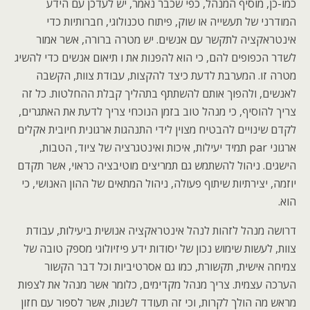
כמו-כן, מוסיף המנהל, כפי שכבר נאמר, יש לעדכן עם הידע
המודרני של תעשייה או שוק, פיתוח טכנולוגי, חברותיות כדי
אינטראקציה לתקשר עם אנשים. יש מטרה ברורה, אשר אמור
לשדר הכפופים להם, כי הוא להפנות את ו תיאום אנשים כדי להשיג
מטרה זו. המערבת לדעת כיצד להקצות, עבודת צוות, הקשבה
לאנשים, ולהפוך אותם להשתתף בתהליך קבלת ההחלטות. כל זה
צריך להוסיף, כי מנהל טוב בזמן הנוכחי צריך לדעת את האתגרים,
לקדם שינויים להבטיח מצוין לידי התנהגות ארגונית חיובית אקלים
ארגוני par תמיד יעילות, איכות ואינטגרציה של ציוד, הטבות,
הישגים. ניהול להשתמש גם תמריצים מוטיבציה כראוי, אשר תקדם
יוזמה, יצירתיות שיתוף פעולה, ניהול המתאים של ההון האנושי, כי
הוא.
דרושה מנהל לזהות לנהל אינטראקציה אנושית ביעילות, עבודת
צוות, לעשות שימוש נכון של יסודות ידע פיזיולוגי מספק טובה של
צמיחה אישית, תקשורת, כמו גם אסרטיביות וכל דבר הקשור
הערכה עצמית. צריך מנהל מקדימים, כלומר אשר מנהל את לצפות
מראש מה הולך לקרות, וכי זה תעודד לשנות, אשר לספור עם חזון