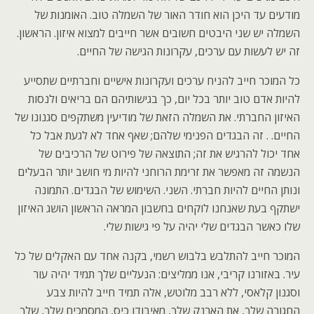
מודעים עד היכן הוא חודר האור של השמלה טוב. האומנות של
השמלה יש שני היבטים חשובים אשר חייבים למצוא איזון. הראשון.
זה יש לעשות עם ערכים, עקרונות הגישה של החיים.
כל המוכר חייב להניח ערכים ועקרונות אישיים וחברתיים שתסייע
להיות אדם טוב יותר בכל יום, כך בגישותיהם הם בריאים ולנסות
האיזון החברתי. את השמלה הזאת של מודיעין משתקפים סגנונו של
החיים. . זה הבגדים הפנימי שלהם; שאף אחד לא לגעת אבל כל
אחד יכול להרגיש את זה; התוצאה של פירוט של הרכיבים של
הנשמה זה מאפשר את זרימת הרוחני להיות מי חושב יותר הבעלים
ונותן החיים להיות חברתי. השני. השימוש של הבגדים. התמונה
ישתקף בעת שאנחנו לוקחים בחשבון המראה הראשון הושג האיזון
שלו כאשר הבגדים שלי יהיה על פי גישות שלי.
המוכר חייב להתלבש בלבוש רשמי, בקנה אחד עם האקלים של כל
עיר. באזורנו קריבי, אנו ממליצים: הנעליים שלך תמיד יהיה עור
וסגנון קלאסי, ללא רבב מלוטש, אלה תמיד חייב להיות צבע
החגורה שלך, את הארנק שלך, מאיבודו כיס, המסמכים שלך, שלך