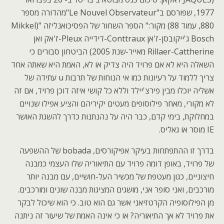
1977, שפורסם ב"Le Nouvel Observateur"מהדורה מספר
880, עמוד 88) מקור:" הספר השחור של הפסיכואנליזה "(Mikkel
Bosch ג'ייקובסן-ז'אן Conttraux-דידייה Pleux-ז'אק ואן
Rillaer-Cattherine מאייר-שנת 2005) הביטחון סבורים כי
השאלה היא לא אם פרויד היה צדיק או לא, האמת היא שאתה אחד
צריך ללמוד על רעיונות כמו אי הנוחות של תרבות u עתידה של
אשליה יוכלו מבין פירצ'יילד וללא כל קושי איזה דוכן פרויד, אם זה
לא מקורי, מאחר פילוסופים מעטים יקיריהם והציע אפילו שנויים
במחלוקת, בימי קדם, כבר היה על נהנתנות כדרך להשגת האושר
IE מוסר או גאליס.
בדרך זו ההתפתחות בעיקר אפיקורסים, bobada של ההשפעה
של פרויד, באופן דומה פרויד עם התיאוריה שלו העצמי כמבנה
חיצוניים, כגון מעטפת של מכשיר העל-חושיים, עם מבנה יותר
מורכבים, ואני סופר אני, מושגים המציגות מבנה שונים ומורכבים.
מן הפילוסופיה הקרטזיאני אשר גם הוא טוב. כי הוא שיכול לבקר
את פרויד לא אך התיאוריה? או כי אינה האמת של שיעור זה ניתנה