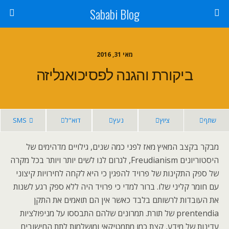
Sababi Blog
מאי 31, 2016
ביקורת והגנה לפסיכואנליזה
שתף
ציוץ
נעץ
דוא"ל
SMS
מבקר בקצב המאיץ מאז לפני כמה שנים, גילויים מדהימים של
היסטוריונים Freudianism, לגרום לנו לשים יותר ויותר בכל מקרה
של ספק התקינות של פרויד להפגין כי היא לקחה לחירויות קיצוני
עם חומר קליני שלו. ברור למדי כי פרויד היה ללא ספק רגע לשנות
את העובדות לרשותם בלבד כאשר אין הם תואמים את התקן
prentendia של תורת. תמרונים שלהם התבססו על מניפולציות
עדינות של מידע, קצת כמו מתמטיקאי ומושלמות לתת החישובים