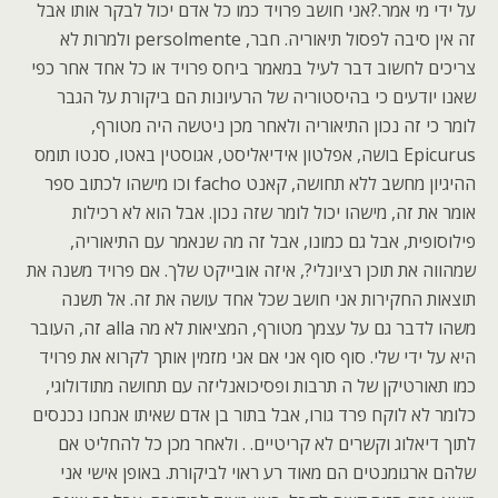
על ידי מי אמר.?אני חושב פרויד כמו כל אדם יכול לבקר אותו אבל
זה אין סיבה לפסול תיאוריה. חבר, persolmente ולמרות לא
צריכים לחשוב דבר לעיל במאמר ביחס פרויד או כל אחד אחר כפי
שאנו יודעים כי בהיסטוריה של הרעיונות הם ביקורת על הגבר
לומר כי זה נכון התיאוריה ולאחר מכן ניטשה היה מטורף,
Epicurus בושה, אפלטון אידיאליסט, אגוסטין באטו, סנטו תומס
ההיגיון מחשב ללא תחושה, קאנט facho וכו מישהו לכתוב ספר
אומר את זה, מישהו יכול לומר שזה נכון. אבל הוא לא רכילות
פילוסופית, אבל גם כמונו, אבל זה מה שנאמר עם התיאוריה,
שמהווה את תוכן רציונלי?, איזה אובייקט שלך. אם פרויד משנה את
תוצאות החקירות אני חושב שכל אחד עושה את זה. אל תשנה
משהו לדבר גם על עצמך מטורף, המציאות לא מה alla זה, העובר
היא על ידי שלי. סוף סוף אני אם אני מזמין אותך לקרוא את פרויד
כמו תאורטיקן של ה תרבות ופסיכואנליזה עם תחושה מתודולוגי,
כלומר לא לוקח פרד גורו, אבל בתור בן אדם שאיתו אנחנו נכנסים
לתוך דיאלוג וקשרים לא קריטיים. . ולאחר מכן כל להחליט אם
שלהם ארגומנטים הם מאוד רע ראוי לביקורת. באופן אישי אני