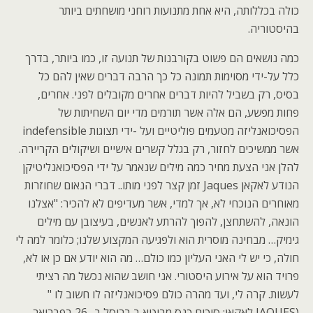
כולה בכללותה, היא אחת מתנועות רוחני מושחתים ביותר
בהיסטוריה.
כמה נושאים הם פשוט בקורבנות של תנועה זו, כמו ביותר, בדרך
כלל על-ידי מסוימות תמונה כל כך הרבה דברים שאין להם כל
בסיס, רק בשביל להיות דברים אחרים מקובלים לפני. אחרים,
פחות מפשע, הם אלה אשר תורמים מדי יום השחיתות של
הפסיכואנליזה מטעמים פוליטיים ועל -ידי תצוגות indefensible
אשר ממשיכים לחזור, רק בגלל קשרים אישיים ושיקולים הקריירה.
להלן אני הצעת מחיר כמה מילים שנאמר על ידי הפסיכואנליטיקן
הנודע לאקאן Jaques זמן קצר לפני מותו.. דברי הנאום שחוזרות
מאוחרים הנוכחי לא, אך למדי, אשר מעדיפים לא להכיר: "אצלנו
הונאה, להשתחצן, להפוך להרתע לאנשים, בעיצובן עם מילים
גימיק… מבחינה מוסרית הוא ולפגיעה המקצוע שלנו; כלומר למה לי
חולה, כי יש לי האני העליון כמו כולם… מה הוא יודע אם כן או לא,
פרויד הוא על אירוע היסטורי. אני חושב שהוא נכשל מה רציתי
לעשות. קרה לי, ועד מהרה כולם פסיכואנליזה לו חשוב לו "
(JAQUES לאקאן: סיכום כנס מבוטא ב בריסל ב- 26 בפברואר