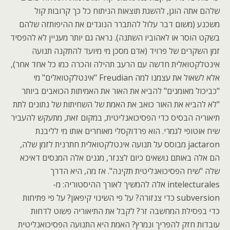
שלהם אתה הוגן, להשגת תוצאות הניתוח כל כך קרובות קול
משכנע (משום דבר עלול להתברר הנוגדים את ההיפותזה שלהם
בשקט הוסר או לאהוביו השתנה). נראה גם יותר מעניין לא להפסיד
זמן השקרים של פרויד (אדם מסכן מי מיועד להתקנה תנועה
אינטלקטואלית חדשה עם הרעב תהילה והכרה כמו כל אחד אחר),
אלא לשאול את עצמנו למה Freudian "אינטלקטואלים" מי
"כביכול מאומנים" להביא את האור את האמיתות הכואבים ביותר
"לא להביא את האור כואב את האמת של השחיתות של נתונים לתת
תיאוריה הבסיס כדי הפסיכואנליטית, במקום זאת, מתעקש להעביר
שיח אוטופי לגמרי. הוא פרדוקסלי מאוחרים אותו מי לליבנת
jactaron מבוסס על תנועה אינטלקטואלית חתרנית לזמן שלה,
הם אלה באותם נושאים כיום לצנזר, מגנים אלה המנסים דאיכא
שלה "שיח הפסיכואנליטית תקינה". אז מה, היא הדרך
intelecturales אלה להמשיך לאורך ההיסטוריה: מ-
subversion כדי צנזורה? על פי השינוי קיפאון? על פי פתיחות
כדי בפסילת המחשבה זר? לקבל את התיאוריה פשוט לדחות
עובדות חזק להפריך ונמרץ? האמת היא התנועה הפסיכואנליטית